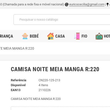
0 (Chamada para a rede fixa e móvel nacional)
euricocecilia@gmail.com
|
A
RIANÇA
BEBÉ
CASA
FIO
HOT
TE MEIA MANGA R:220
CAMISA NOITE MEIA MANGA R:220
Referência
CN220-125-213
Disponível
4 Itens
EAN13
2110226
CAMISA NOITE MEIA MANGA R:220