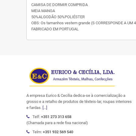
CAMISA DE DORMIR COMPRIDA
MEIA MANGA
50%ALGODÃO 50%POLIÉSTER
OBS: Os tamanhos vestem grande (S CORRESPONDE A UM 4
FABRICADO EM PORTUGAL
A empresa Eurico & Cecília dedica-se à comercialização a
grosso e a retalho de produtos de têxteis-lar, roupas interiores
e fardas.
[...]
Telf:
+351 273 313 658
(Chamada para a rede fixa nacional)
Telm:
+351 932 569 540