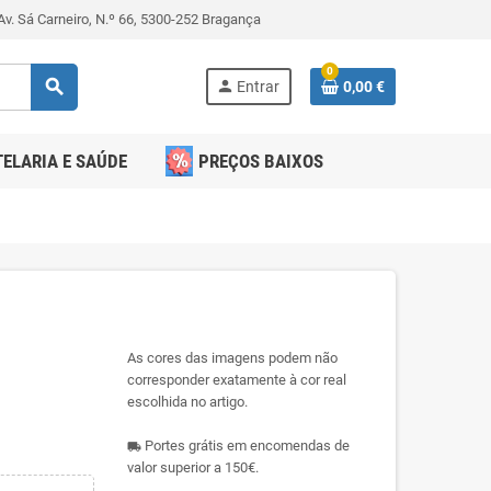
v. Sá Carneiro, N.º 66, 5300-252 Bragança
0
search
person
Entrar
0,00 €
ELARIA E SAÚDE
PREÇOS BAIXOS
As cores das imagens podem não
corresponder exatamente à cor real
escolhida no artigo.
Portes grátis em encomendas de
local_shipping
valor superior a 150€.