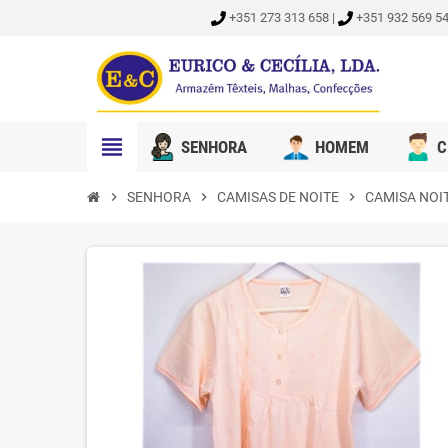
+351 273 313 658 |
+351 932 569 54
view_headline
SENHORA
HOMEM
C
chevron_right
SENHORA
chevron_right
CAMISAS DE NOITE
chevron_right
CAMISA NOI