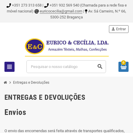
+351 273 313 658 |
+351 932 569 540 (Chamada para a rede fixa e
móvel nacional)
euricocecilia@gmail.com
|
Av. Sá Carneiro, N.º 66,
5300-252 Bragança
person
Entrar
0
view_headline
search
chevron_right
Entregas e Devoluções
ENTREGAS E DEVOLUÇÕES
Envios
O envio das encomendas será feita através de transportes qualificados,