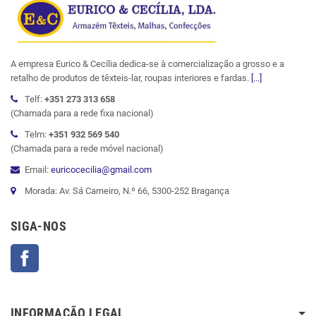
A empresa Eurico & Cecília dedica-se à comercialização a grosso e a
retalho de produtos de têxteis-lar, roupas interiores e fardas.
[...]
Telf:
+351 273 313 658
(Chamada para a rede fixa nacional)
Telm:
+351 932 569 540
(Chamada para a rede móvel nacional)
Email:
euricocecilia@gmail.com
Morada: Av. Sá Carneiro, N.º 66, 5300-252 Bragança
SIGA-NOS
Facebook
INFORMAÇÃO LEGAL