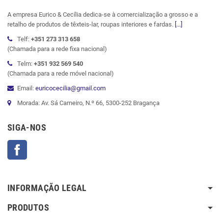
A empresa Eurico & Cecília dedica-se à comercialização a grosso e a
retalho de produtos de têxteis-lar, roupas interiores e fardas.
[...]
Telf:
+351 273 313 658
(Chamada para a rede fixa nacional)
Telm:
+351 932 569 540
(Chamada para a rede móvel nacional)
Email:
euricocecilia@gmail.com
Morada: Av. Sá Carneiro, N.º 66, 5300-252 Bragança
SIGA-NOS
Facebook
INFORMAÇÃO LEGAL
PRODUTOS