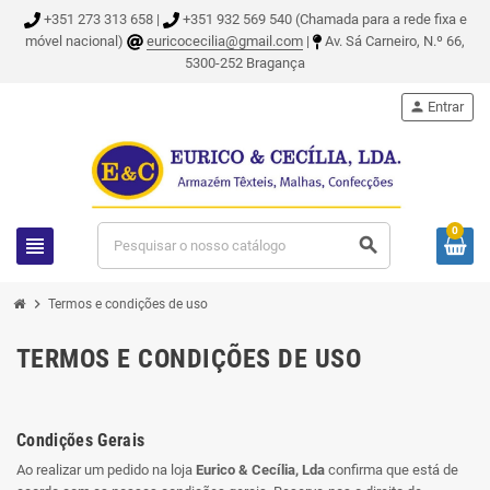
+351 273 313 658 |
+351 932 569 540 (Chamada para a rede fixa e
móvel nacional)
euricocecilia@gmail.com
|
Av. Sá Carneiro, N.º 66,
5300-252 Bragança
person
Entrar
0
view_headline
search
chevron_right
Termos e condições de uso
TERMOS E CONDIÇÕES DE USO
Condições Gerais
Ao realizar um pedido na loja
Eurico & Cecília, Lda
confirma que está de