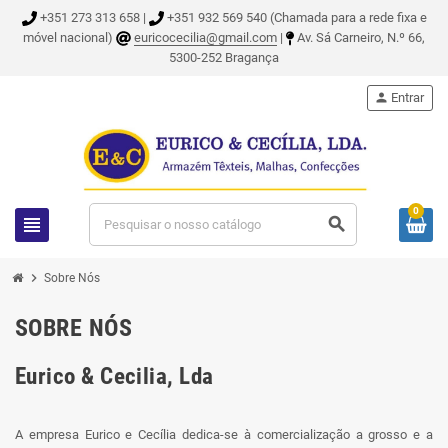
+351 273 313 658 |
+351 932 569 540 (Chamada para a rede fixa e
móvel nacional)
euricocecilia@gmail.com
|
Av. Sá Carneiro, N.º 66,
5300-252 Bragança
person
Entrar
0
view_headline
search
chevron_right
Sobre Nós
SOBRE NÓS
Eurico & Cecilia, Lda
A empresa Eurico e Cecília dedica-se à comercialização a grosso e a