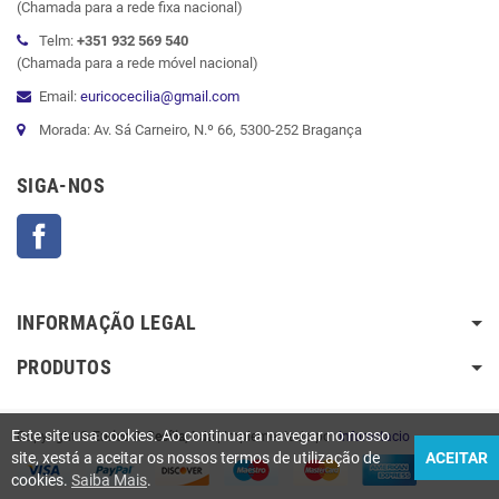
(Chamada para a rede fixa nacional)
Telm:
+351 932 569 540
(Chamada para a rede móvel nacional)
Email:
euricocecilia@gmail.com
Morada: Av. Sá Carneiro, N.º 66, 5300-252 Bragança
SIGA-NOS
Facebook
INFORMAÇÃO LEGAL
PRODUTOS
Este site usa cookies. Ao continuar a navegar no nosso
Copyright ©
Eurico & Cecília, Lda
| Implementado por
Inforestacio
site, xestá a aceitar os nossos termos de utilização de
ACEITAR
cookies.
Saiba Mais
.