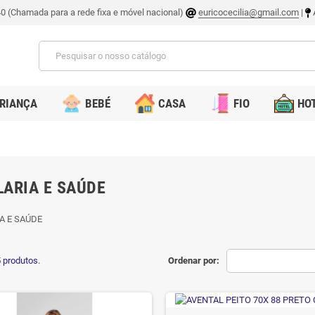
0 (Chamada para a rede fixa e móvel nacional)
euricocecilia@gmail.com
|
A
RIANÇA
BEBÉ
CASA
FIO
HOT
LARIA E SAÚDE
A E SAÚDE
 produtos.
Ordenar por: