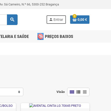
v. Sá Carneiro, N.º 66, 5300-252 Bragança
0
search
person
Entrar
0,00 €
ELARIA E SAÚDE
PREÇOS BAIXOS
view_comfy
view_list
view_headline
Visão