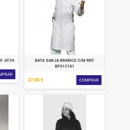
F. AT39
BATA SARJA BRANCO C/M REF.
BF01C101
MPRAR
27,00 €
COMPRAR