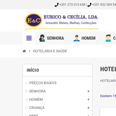
+351 273 313 658 |
+351 932 569 54
view_headline
SENHORA
HOMEM
C
chevron_right
HOTELARIA E SAÚDE
HOTE
INÍCIO
HOTELARI
PREÇOS BAIXOS
SENHORA
Existem 15
HOMEM
CRIANÇA