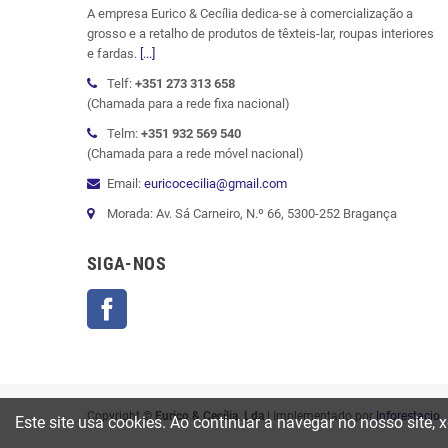
A empresa Eurico & Cecília dedica-se à comercialização a
grosso e a retalho de produtos de têxteis-lar, roupas interiores
e fardas.
[...]
Telf:
+351 273 313 658
(Chamada para a rede fixa nacional)
Telm:
+351 932 569 540
(Chamada para a rede móvel nacional)
Email:
euricocecilia@gmail.com
Morada: Av. Sá Carneiro, N.º 66, 5300-252 Bragança
SIGA-NOS
Facebook
Copyright ©
Eurico & Cecília, Lda
| Implementado por
Inforestacio
Este site usa cookies. Ao continuar a navegar no nosso site, 