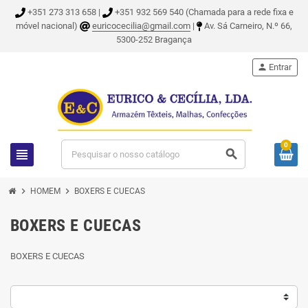
+351 273 313 658 |
+351 932 569 540 (Chamada para a rede fixa e
móvel nacional)
euricocecilia@gmail.com
|
Av. Sá Carneiro, N.º 66,
5300-252 Bragança
person
Entrar
0
view_headline
search
chevron_right
chevron_right
HOMEM
BOXERS E CUECAS
BOXERS E CUECAS
BOXERS E CUECAS