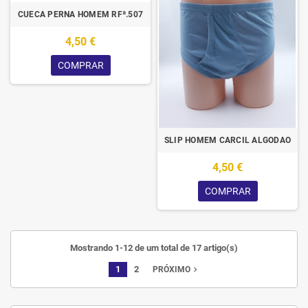
CUECA PERNA HOMEM RFª.507
4,50 €
COMPRAR
SLIP HOMEM CARCIL ALGODAO
4,50 €
COMPRAR
Mostrando 1-12 de um total de 17 artigo(s)
1
2
navigate_next
PRÓXIMO