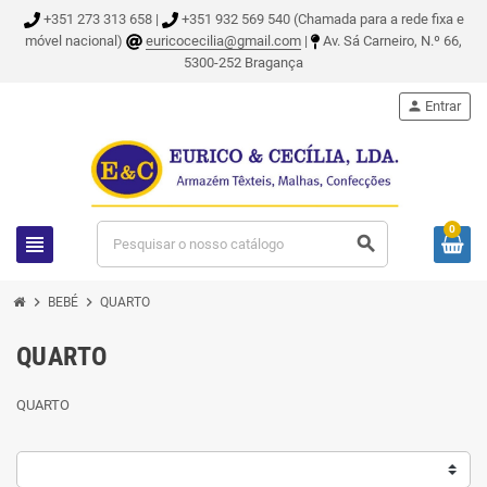
+351 273 313 658 |
+351 932 569 540 (Chamada para a rede fixa e
móvel nacional)
euricocecilia@gmail.com
|
Av. Sá Carneiro, N.º 66,
5300-252 Bragança
person
Entrar
0
view_headline
search
chevron_right
chevron_right
BEBÉ
QUARTO
QUARTO
QUARTO