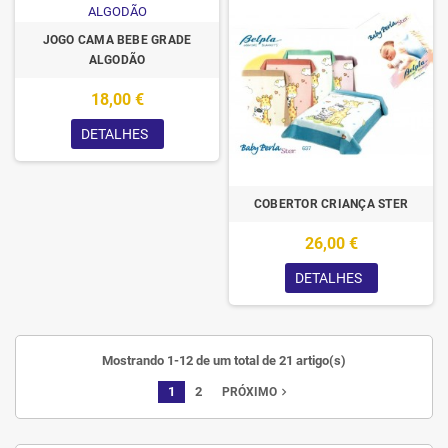
JOGO CAMA BEBE GRADE
ALGODÃO
18,00 €
DETALHES
COBERTOR CRIANÇA STER
26,00 €
DETALHES
Mostrando 1-12 de um total de 21 artigo(s)
1
2
navigate_next
PRÓXIMO