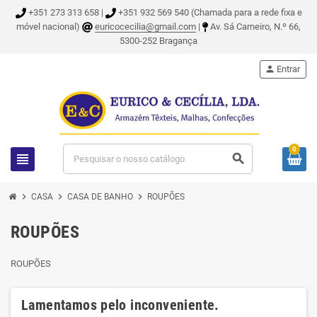
+351 273 313 658 |
+351 932 569 540 (Chamada para a rede fixa e
móvel nacional)
euricocecilia@gmail.com
|
Av. Sá Carneiro, N.º 66,
5300-252 Bragança
person
Entrar
0
view_headline
search
chevron_right
chevron_right
chevron_right
CASA
CASA DE BANHO
ROUPÕES
ROUPÕES
ROUPÕES
Lamentamos pelo inconveniente.