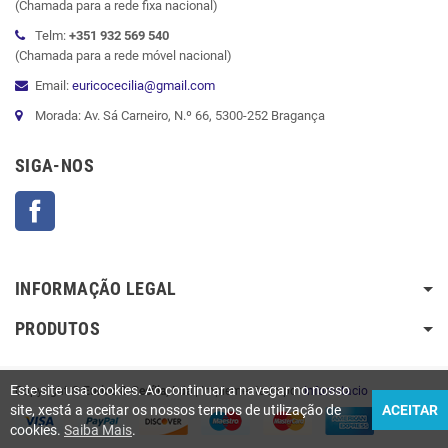
(Chamada para a rede fixa nacional)
Telm:
+351 932 569 540
(Chamada para a rede móvel nacional)
Email:
euricocecilia@gmail.com
Morada: Av. Sá Carneiro, N.º 66, 5300-252 Bragança
SIGA-NOS
Facebook
INFORMAÇÃO LEGAL
PRODUTOS
Este site usa cookies. Ao continuar a navegar no nosso
Copyright ©
Eurico & Cecília, Lda
| Implementado por
Inforestacio
site, xestá a aceitar os nossos termos de utilização de
ACEITAR
cookies.
Saiba Mais
.