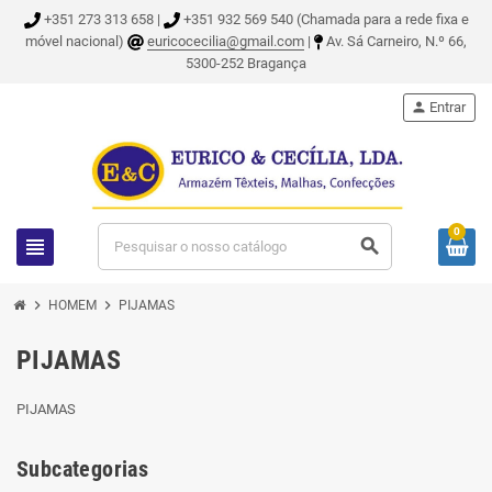
+351 273 313 658 |
+351 932 569 540 (Chamada para a rede fixa e
móvel nacional)
euricocecilia@gmail.com
|
Av. Sá Carneiro, N.º 66,
5300-252 Bragança
person
Entrar
0
view_headline
search
chevron_right
chevron_right
HOMEM
PIJAMAS
PIJAMAS
PIJAMAS
Subcategorias