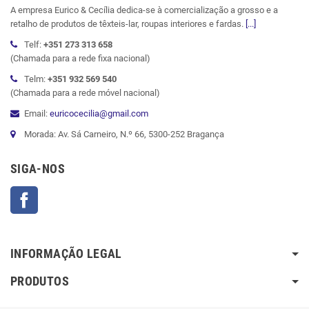
A empresa Eurico & Cecília dedica-se à comercialização a grosso e a
retalho de produtos de têxteis-lar, roupas interiores e fardas.
[...]
Telf:
+351 273 313 658
(Chamada para a rede fixa nacional)
Telm:
+351 932 569 540
(Chamada para a rede móvel nacional)
Email:
euricocecilia@gmail.com
Morada: Av. Sá Carneiro, N.º 66, 5300-252 Bragança
SIGA-NOS
Facebook
INFORMAÇÃO LEGAL
PRODUTOS