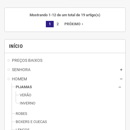
Mostrando 1-12 de um total de 19 artigo(s)
1
2
navigate_next
PRÓXIMO
INÍCIO
PREÇOS BAIXOS
SENHORA
HOMEM
PIJAMAS
VERÃO
INVERNO
ROBES
BOXERS E CUECAS
LENÇOS