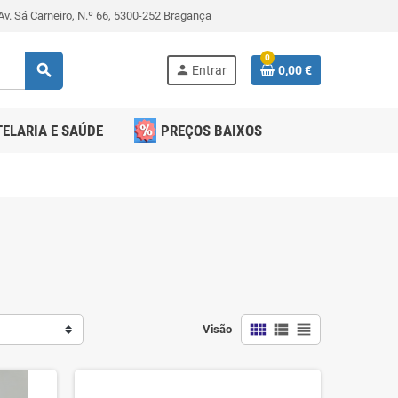
v. Sá Carneiro, N.º 66, 5300-252 Bragança
0
search
person
Entrar
0,00 €
ELARIA E SAÚDE
PREÇOS BAIXOS
view_comfy
view_list
view_headline
Visão