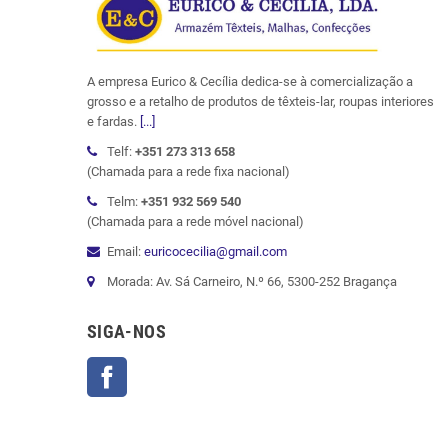
A empresa Eurico & Cecília dedica-se à comercialização a
grosso e a retalho de produtos de têxteis-lar, roupas interiores
e fardas.
[...]
Telf:
+351 273 313 658
(Chamada para a rede fixa nacional)
Telm:
+351 932 569 540
(Chamada para a rede móvel nacional)
Email:
euricocecilia@gmail.com
Morada: Av. Sá Carneiro, N.º 66, 5300-252 Bragança
SIGA-NOS
Facebook