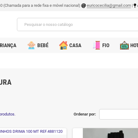
0 (Chamada para a rede fixa e móvel nacional)
euricocecilia@gmail.com
|
A
RIANÇA
BEBÉ
CASA
FIO
HOT
URA
produtos.
Ordenar por: