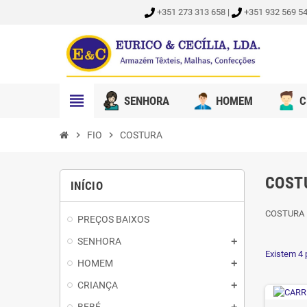
+351 273 313 658 |
+351 932 569 54
view_headline
SENHORA
HOMEM
C
chevron_right
FIO
chevron_right
COSTURA
COST
INÍCIO
COSTURA
PREÇOS BAIXOS
SENHORA
Existem 4 
HOMEM
CRIANÇA