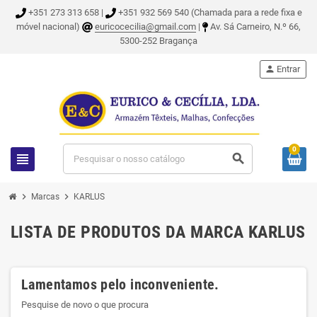
+351 273 313 658 |
+351 932 569 540 (Chamada para a rede fixa e
móvel nacional)
euricocecilia@gmail.com
|
Av. Sá Carneiro, N.º 66,
5300-252 Bragança
person
Entrar
0
view_headline
search
chevron_right
chevron_right
Marcas
KARLUS
LISTA DE PRODUTOS DA MARCA KARLUS
Lamentamos pelo inconveniente.
Pesquise de novo o que procura